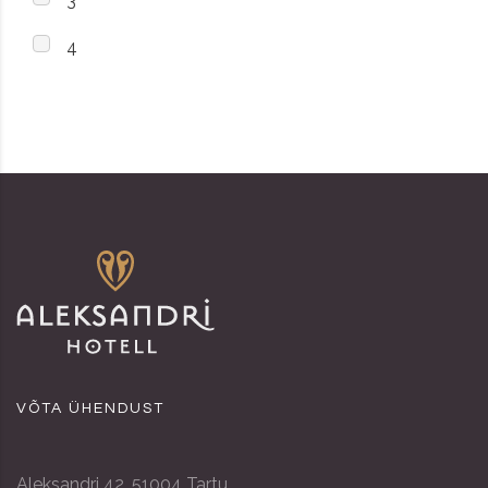
3
4
VÕTA ÜHENDUST
Aleksandri 42, 51004 Tartu