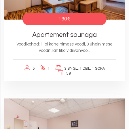
130€
Apartement saunaga
Voodikohad: 1 lai kaheinimese voodi, 3 üheinimese
voodit, lahtikäiv diivanvoo...
5
1
3 SNGL, 1 DBL, 1 SOFA
59