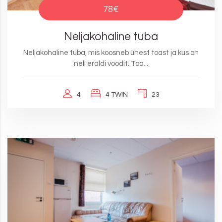
78€
Neljakohaline tuba
Neljakohaline tuba, mis koosneb ühest toast ja kus on
neli eraldi voodit. Toa...
4
4 TWIN
23