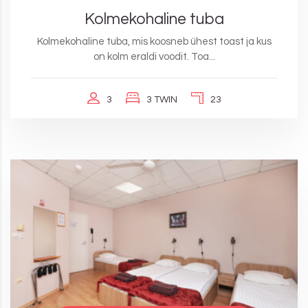
Kolmekohaline tuba
Kolmekohaline tuba, mis koosneb ühest toast ja kus
on kolm eraldi voodit. Toa...
3
3 TWIN
23