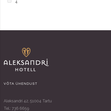
4
VÕTA ÜHENDUST
Aleksandri 42, 51004 Tartu
Tel.: 736 6659