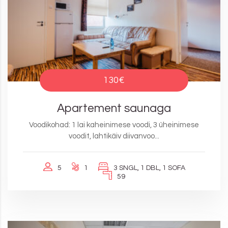
130€
Apartement saunaga
Voodikohad: 1 lai kaheinimese voodi, 3 üheinimese
voodit, lahtikäiv diivanvoo...
5
1
3 SNGL, 1 DBL, 1 SOFA
59