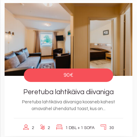
90€
Peretuba lahtikäiva diivaniga
Peretuba lahtikäiva diivaniga koosneb kahest
omavahel ühendatud toast, kus on...
2
2
1 DBL + 1 SOFA
30