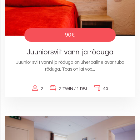
90€
Juuniorsviit vanni ja rõduga
Juunior sviit vanni ja rõduga on ühetoaline avar tuba
rõduga. Toas on lai voo...
2
2 TWIN / 1 DBL
40