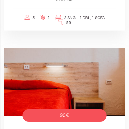
5
1
3 SNGL, 1 DBL, 1 SOFA
59
90€