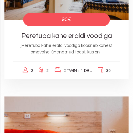
90€
Peretuba kahe eraldi voodiga
]Peretuba kahe eraldi voodiga koosneb kahest
omavahel ühendatud toast, kus on...
2
2
2 TWIN + 1 DBL
30