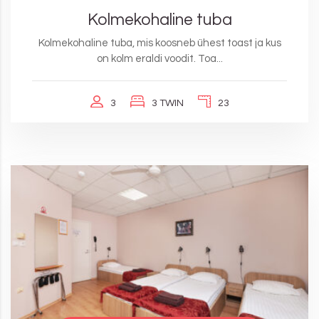
Kolmekohaline tuba
Kolmekohaline tuba, mis koosneb ühest toast ja kus
on kolm eraldi voodit. Toa...
3
3 TWIN
23