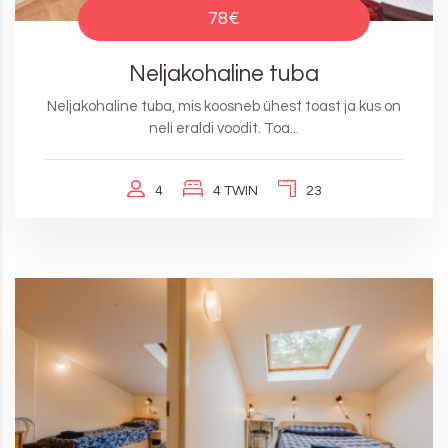
78€
Neljakohaline tuba
Neljakohaline tuba, mis koosneb ühest toast ja kus on
neli eraldi voodit. Toa...
4
4 TWIN
23