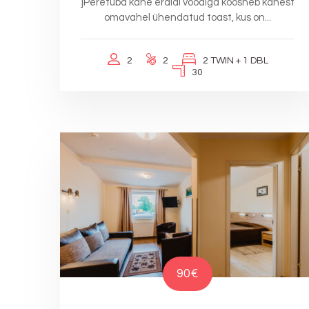
]Peretuba kahe eraldi voodiga koosneb kahest
omavahel ühendatud toast, kus on...
2
2
2 TWIN + 1 DBL
30
90€