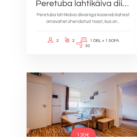
Peretuba lahtikäiva diivaniga
Peretuba lahtikäiva diivaniga koosneb kahest
omavahel ühendatud toast, kus on...
2
2
1 DBL + 1 SOFA
30
130€