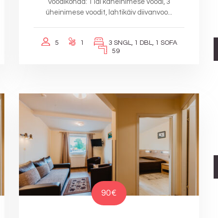
Voodikohad: 1 lai kaheinimese voodi, 3
üheinimese voodit, lahtikäiv diivanvoo...
5
1
3 SNGL, 1 DBL, 1 SOFA
59
90€