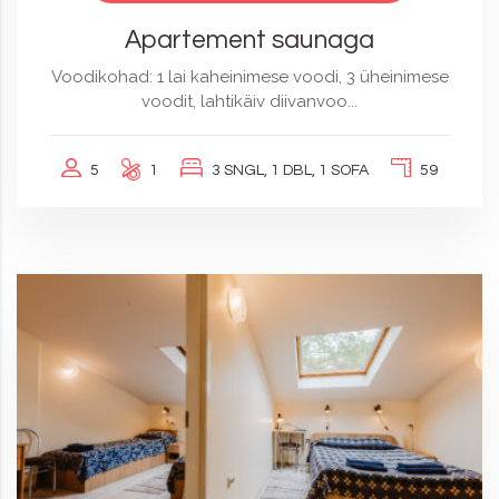
Apartement saunaga
Voodikohad: 1 lai kaheinimese voodi, 3 üheinimese
voodit, lahtikäiv diivanvoo...
5
1
3 SNGL, 1 DBL, 1 SOFA
59