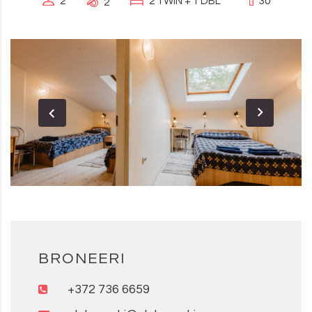
2
2 TWIN + 1 DBL
30
2
BRONEERI
+372 736 6659