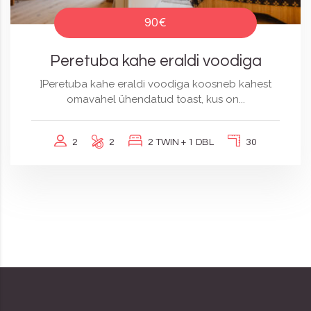
90€
Peretuba kahe eraldi voodiga
]Peretuba kahe eraldi voodiga koosneb kahest
omavahel ühendatud toast, kus on...
2
2
2 TWIN + 1 DBL
30