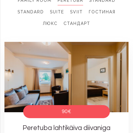
FAMILY ROOM
PERETUBA
STANDARD
STANDARD
SUITE
SVIIT
ГОСТИНАЯ
ЛЮКС
СТАНДАРТ
90€
Peretuba lahtikäiva diivaniga