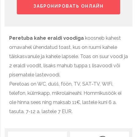
ЗАБРОНИРОВАТЬ ОНЛАЙН
Peretuba kahe eraldi voodiga
koosneb kahest
omavahel ühendatud toast, kus on ruumi kahele
täiskasvanule ja kahele lapsele. Toas on suur voodi ja
2 eraldi voodit, lisaks mahub tuppa 1 lisavoodi või
pisematele lastevoodi.
Peretoas on WC, dušš, föön, TV,
SAT
-TV,
WIF
i,
telefon, külmkapp, mikrolaineahi. Hommikusöök ei
ole hinna sees ning maksab 11€, lastele kuni 6 a.
tasuta. 7-12 a. lastele 7 EUR.