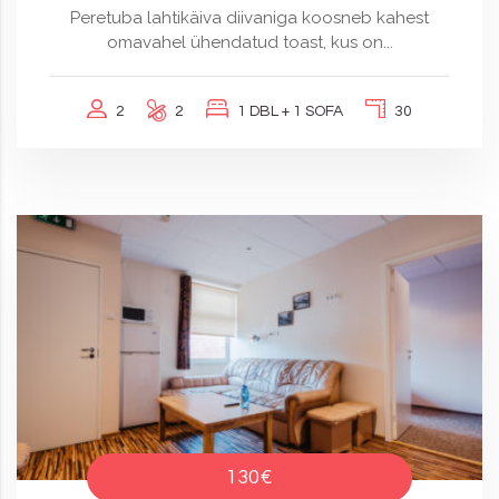
Peretuba lahtikäiva diivaniga koosneb kahest
omavahel ühendatud toast, kus on...
2
2
1 DBL + 1 SOFA
30
130€